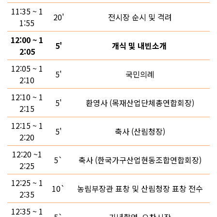
11:35 ~ 1
20'
전시장 순시 및 격려
1:55
12:00 ~ 1
5'
개식 및 내빈소개
2:05
12:05 ~ 1
5'
국민의례
2:10
12:10 ~ 1
5'
환영사 (목재산업단체총연합회장)
2:15
12:15 ~ 1
5'
축사 (산림청장)
2:20
12:20 ~1
5`
축사 (한국가구산업현동조합연합회장)
2:25
12:25 ~ 1
10`
농림부장관 표창 및 산림청장 표창 전수
2:35
12:35 ~ 1
5`
기념촬영, 오찬시작